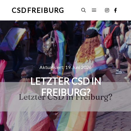
CSD FREIBURG
Hauptmenü
Suchen
Aktualisiert:
19. Juni 2026
LETZTER CSD IN
FREIBURG?