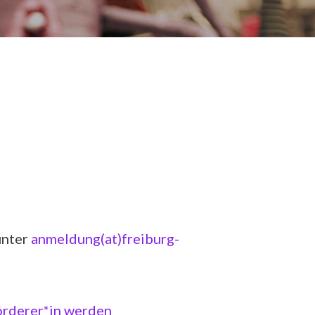
unter
anmeldung(at)freiburg-
örderer*in werden