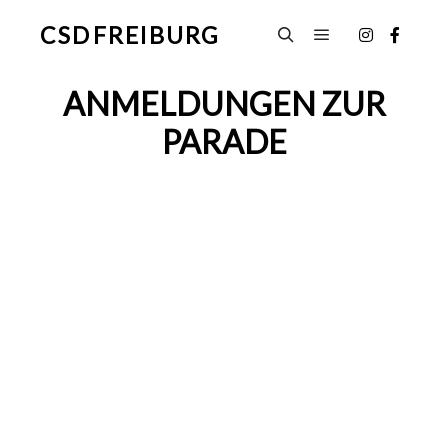
CSD FREIBURG
Hauptmenü
Suchen
ANMELDUNGEN ZUR
PARADE
Anmeldung für Wagen, Fußgruppen
und Infostände
Ihr könnt am CSD 2022 mit einem Wagen
(Lkw, Pkw, etc.), als Fußgruppe und als
Infostand auf dem Veranstaltungsplatz
teilnehmen. Zur besseren Planung und