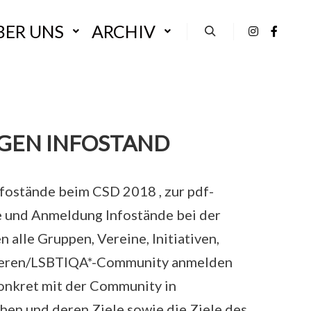
BER UNS
ARCHIV
Suchen
GEN INFOSTAND
fostände beim CSD 2018 , zur pdf-
 und Anmeldung Infostände bei der
alle Gruppen, Vereine, Initiativen,
eeren/LSBTIQA*-Community anmelden
onkret mit der Community in
en und deren Ziele sowie die Ziele des