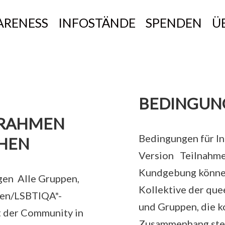
RENESS
INFOSTÄNDE
SPENDEN
Ü
BEDINGUN
 RAHMEN
Bedingungen für In
HEN
Version Teilnahme
Kundgebung können 
en Alle Gruppen,
Kollektive der qu
eren/LSBTIQA*-
und Gruppen, die k
t der Community in
Zusammenhang steh