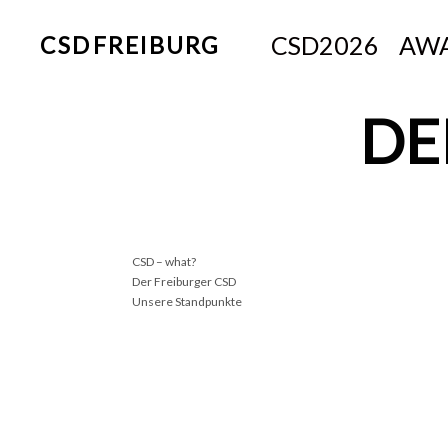
CSD2026
AWA
CSD FREIBURG
DE
CSD – what?
Der Freiburger CSD
Unsere Standpunkte