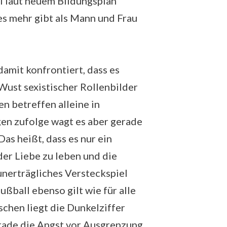
l laut neuem Bildungsplan
 es mehr gibt als Mann und Frau
damit konfrontiert, dass es
 Wust sexistischer Rollenbilder
n betreffen alleine in
n zufolge wagt es aber gerade
as heißt, dass es nur ein
der Liebe zu leben und die
nerträgliches Versteckspiel
ßball ebenso gilt wie für alle
chen liegt die Dunkelziffer
erade die Angst vor Ausgrenzung